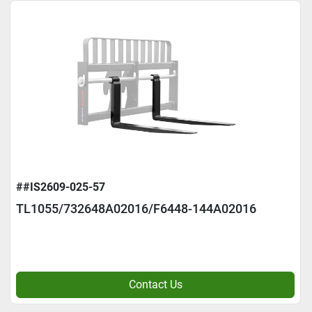
##IS2609-025-57
TL1055/732648A02016/F6448-144A02016
Contact Us