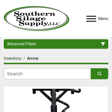
Menu
Advanced Filters
Inventory
Arrow
Category
Condition
Sort by