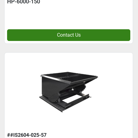
HP-6000-150
Contact Us
##IS2604-025-57