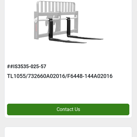
##IS3535-025-57
TL1055/732660A02016/F6448-144A02016
Contact Us