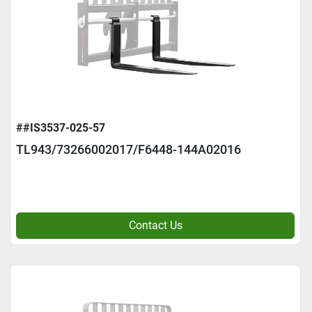
##IS3537-025-57
TL943/73266002017/F6448-144A02016
Contact Us