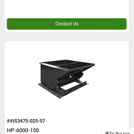
Contact Us
##IS3475-025-57
HP-6000-150
To the top